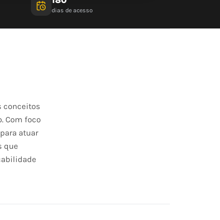
dias de acesso
s conceitos
o. Com foco
 para atuar
s que
cabilidade