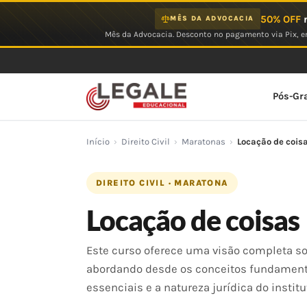
Ir
50% OFF
n
MÊS DA ADVOCACIA
para
Mês da Advocacia. Desconto no pagamento via Pix, em
o
conteúdo
Pós-Gr
Início
›
Direito Civil
›
Maratonas
›
Locação de cois
DIREITO CIVIL · MARATONA
Locação de coisas
Este curso oferece uma visão completa so
abordando desde os conceitos fundamenta
essenciais e a natureza jurídica do institu