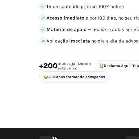
1h
de conteúdo prático, 100% online
Acesso imediato
e por 180 dias, no seu r
Material de apoio
— e-book e aulas em ví
Aplicação
imediata
no dia a dia da advoc
alunos já fizeram
+200
Reclame Aqui · To
este curso
+20 anos formando advogados
1h