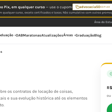
o Pix, em qualquer curso
— use o cupom:
advocacia50
COPIAR
 qualquer curso, exceto certificados e taxas. Não cumulativo com outras promo
Área do Est
aduação
Áreas
OAB
Maratonas
Atualizações
Graduação
Blog
as
R
bre os contratos de locação de coisas,
ou
is e sua evolução histórica até os elementos
to.