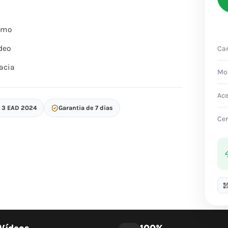
itmo
deo
Car
acia
Mo
Ac
p 3 EAD 2024
Garantia de 7 dias
Cer
Vídeos
100%