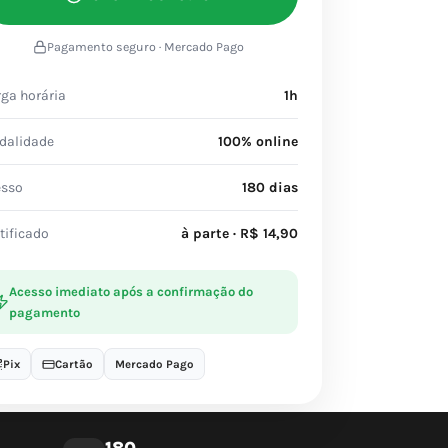
Pagamento seguro · Mercado Pago
ga horária
1h
dalidade
100% online
esso
180 dias
tificado
à parte · R$ 14,90
Acesso imediato após a confirmação do
pagamento
Pix
Cartão
Mercado Pago
180