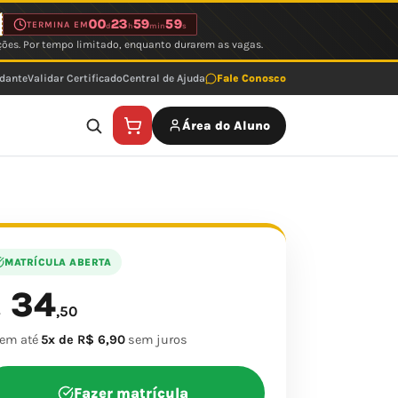
00
23
59
59
TERMINA EM
d
h
min
s
ções. Por tempo limitado, enquanto durarem as vagas.
udante
Validar Certificado
Central de Ajuda
Fale Conosco
Área do Aluno
MATRÍCULA ABERTA
34
$
,50
 em até
5x de R$ 6,90
sem juros
Fazer matrícula