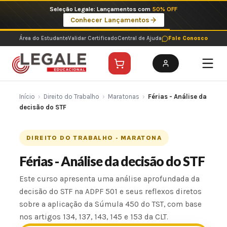
Ir
Seleção Legale: Lançamentos com
50% OFF
para
Conhecer Lançamentos
o
conteúdo
Área do Estudante
Validar Certificado
Central de Ajuda
Fale Conosco
Início
›
Direito do Trabalho
›
Maratonas
›
Férias - Análise da
decisão do STF
DIREITO DO TRABALHO · MARATONA
Férias - Análise da decisão do STF
Este curso apresenta uma análise aprofundada da
decisão do STF na ADPF 501 e seus reflexos diretos
sobre a aplicação da Súmula 450 do TST, com base
nos artigos 134, 137, 143, 145 e 153 da CLT.