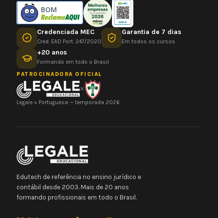
BOM
Credenciada MEC
Garantia de 7 dias
Cred. EAD Port. 247/2020
Em todos os cursos
+20 anos
Formando em todo o Brasil
PATROCINADORA OFICIAL
×
Legale × Portuguesa — temporada 2026
Edutech de referência no ensino jurídico e
contábil desde 2003. Mais de 20 anos
formando profissionais em todo o Brasil.