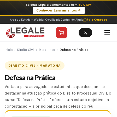
Ir
Seleção Legale: Lançamentos com
50% OFF
para
Conhecer Lançamentos
o
conteúdo
Área do Estudante
Validar Certificado
Central de Ajuda
Fale Conosco
Início
›
Direito Civil
›
Maratonas
›
Defesa na Prática
DIREITO CIVIL · MARATONA
Defesa na Prática
Voltado para advogados e estudantes que desejam se
destacar na atuação prática do Direito Processual Civil, o
curso "Defesa na Prática" oferece um estudo objetivo da
contestação — a principal peça de defesa do réu.