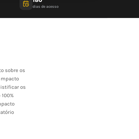
dias de acesso
to sobre os
 Impacto
stificar os
e 100%
Impacto
atório