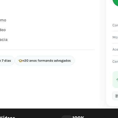
itmo
Car
deo
Mo
acia
Ac
e 7 dias
+20 anos formando advogados
Cer
Vídeos
100%