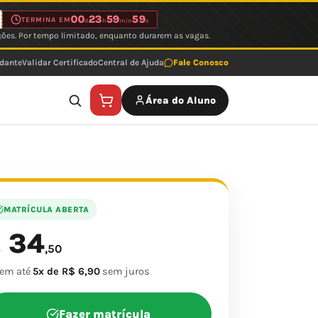
00
23
59
59
TERMINA EM
d
h
min
s
ções. Por tempo limitado, enquanto durarem as vagas.
udante
Validar Certificado
Central de Ajuda
Fale Conosco
Área do Aluno
MATRÍCULA ABERTA
34
$
,50
 em até
5x de R$ 6,90
sem juros
Fazer matrícula