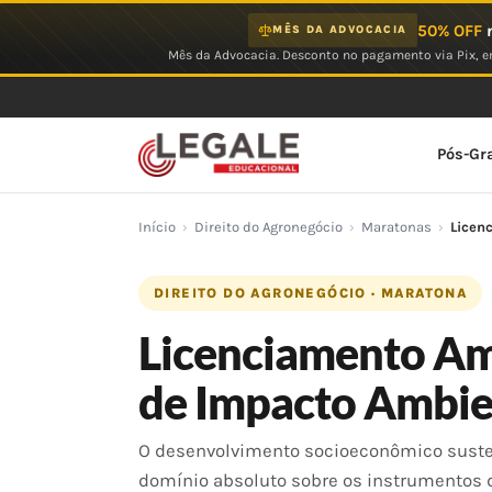
Ir
50% OFF
n
MÊS DA ADVOCACIA
para
Mês da Advocacia. Desconto no pagamento via Pix, em
o
conteúdo
Pós-Gr
Início
›
Direito do Agronegócio
›
Maratonas
›
Licen
DIREITO DO AGRONEGÓCIO · MARATONA
Licenciamento Am
de Impacto Ambie
O desenvolvimento socioeconômico sustent
domínio absoluto sobre os instrumentos d