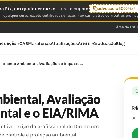
o Pix, em qualquer curso
— use o cupom:
advocacia50
COPIAR
 qualquer curso, exceto certificados e taxas. Não cumulativo com outras promo
Área do Est
aduação
Áreas
OAB
Maratonas
Atualizações
Graduação
Blog
ciamento Ambiental, Avaliação de Impacto …
biental, Avaliação
R
ntal e o EIA/RIMA
ou
ável exige do profissional do Direito um
e controle e proteção ambiental.