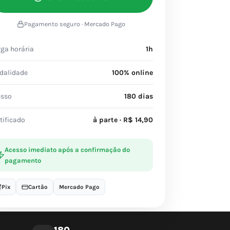
Pagamento seguro · Mercado Pago
ga horária
1h
dalidade
100% online
esso
180 dias
tificado
à parte · R$ 14,90
Acesso imediato após a confirmação do
pagamento
Pix
Cartão
Mercado Pago
180