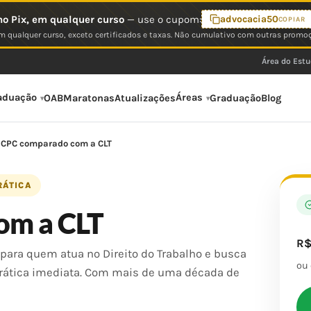
o Pix, em qualquer curso
— use o cupom:
advocacia50
COPIAR
 qualquer curso, exceto certificados e taxas. Não cumulativo com outras promo
Área do Est
aduação
Áreas
OAB
Maratonas
Atualizações
Graduação
Blog
CPC comparado com a CLT
RÁTICA
om a CLT
R
para quem atua no Direito do Trabalho e busca
ou
rática imediata. Com mais de uma década de