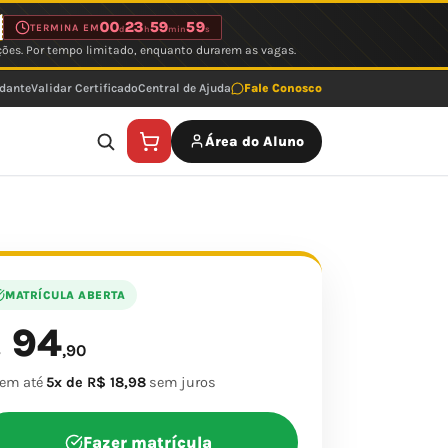
00
23
59
59
TERMINA EM
d
h
min
s
ções. Por tempo limitado, enquanto durarem as vagas.
udante
Validar Certificado
Central de Ajuda
Fale Conosco
Área do Aluno
MATRÍCULA ABERTA
94
$
,90
 em até
5x de R$ 18,98
sem juros
Fazer matrícula