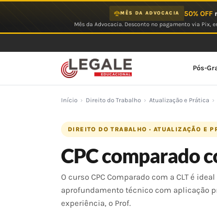
Ir
50% OFF
n
MÊS DA ADVOCACIA
para
Mês da Advocacia. Desconto no pagamento via Pix, em
o
conteúdo
Pós-Gr
Início
›
Direito do Trabalho
›
Atualização e Prática
›
DIREITO DO TRABALHO · ATUALIZAÇÃO E P
CPC comparado c
O curso CPC Comparado com a CLT é ideal 
aprofundamento técnico com aplicação p
experiência, o Prof.