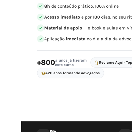
8h
de conteúdo prático, 100% online
Acesso imediato
e por 180 dias, no seu r
Material de apoio
— e-book e aulas em ví
Aplicação
imediata
no dia a dia da advoc
alunos já fizeram
+800
Reclame Aqui · To
este curso
+20 anos formando advogados
8h