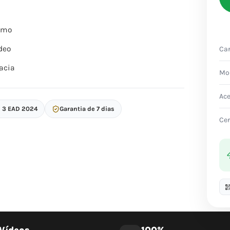
itmo
deo
Car
acia
Mo
Ac
p 3 EAD 2024
Garantia de 7 dias
Cer
Vídeos
100%