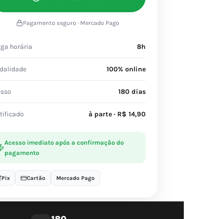
Pagamento seguro · Mercado Pago
ga horária
8h
dalidade
100% online
esso
180 dias
tificado
à parte · R$ 14,90
Acesso imediato após a confirmação do
pagamento
Pix
Cartão
Mercado Pago
180