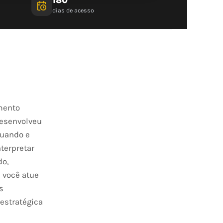
dias de acesso
mento
desenvolveu
quando e
nterpretar
do,
 você atue
s
estratégica