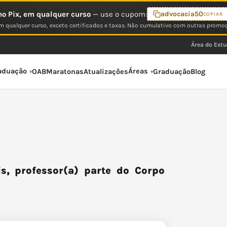
o Pix, em qualquer curso
— use o cupom:
advocacia50
COPIAR
 qualquer curso, exceto certificados e taxas. Não cumulativo com outras promo
Área do Est
aduação
Áreas
OAB
Maratonas
Atualizações
Graduação
Blog
s, professor(a) parte do Corpo