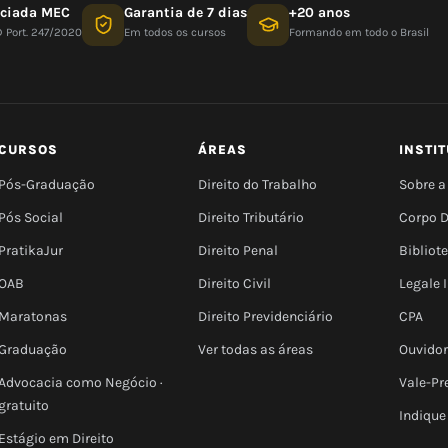
nciada MEC
Garantia de 7 dias
+20 anos
D Port. 247/2020
Em todos os cursos
Formando em todo o Brasil
CURSOS
ÁREAS
INSTI
Pós-Graduação
Direito do Trabalho
Sobre a
Pós Social
Direito Tributário
Corpo 
PratikaJur
Direito Penal
Bibliot
OAB
Direito Civil
Legale
Maratonas
Direito Previdenciário
CPA
Graduação
Ver todas as áreas
Ouvidor
Advocacia como Negócio ·
Vale-Pr
gratuito
Indique
Estágio em Direito