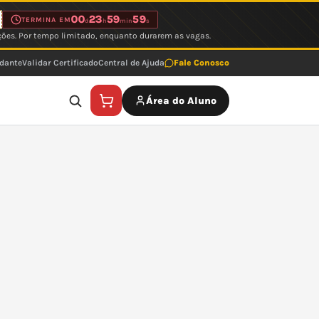
00
23
59
59
TERMINA EM
d
h
min
s
ções. Por tempo limitado, enquanto durarem as vagas.
udante
Validar Certificado
Central de Ajuda
Fale Conosco
Área do Aluno