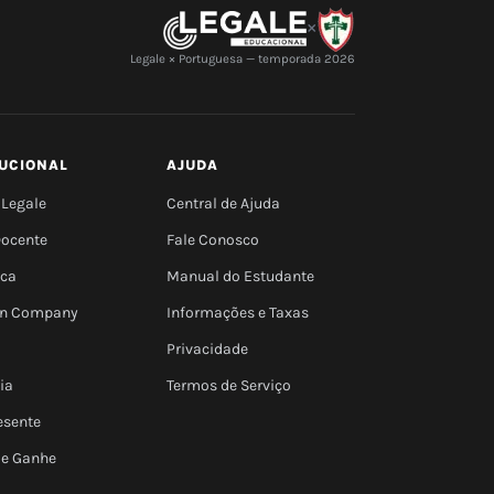
×
Legale × Portuguesa — temporada 2026
TUCIONAL
AJUDA
 Legale
Central de Ajuda
Docente
Fale Conosco
eca
Manual do Estudante
 In Company
Informações e Taxas
Privacidade
ia
Termos de Serviço
esente
 e Ganhe