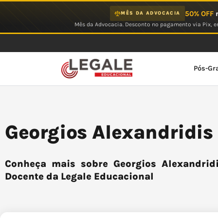
Ir
50% OFF
n
MÊS DA ADVOCACIA
para
Mês da Advocacia. Desconto no pagamento via Pix, em
o
conteúdo
Pós-Gr
Georgios Alexandridis
Conheça mais sobre Georgios Alexandridi
Docente da Legale Educacional