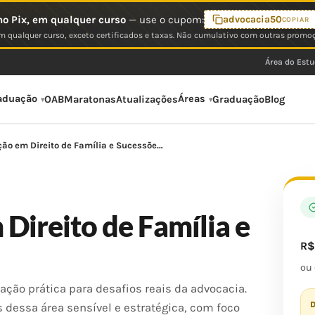
o Pix, em qualquer curso
— use o cupom:
advocacia50
COPIAR
 qualquer curso, exceto certificados e taxas. Não cumulativo com outras promo
Área do Est
aduação
Áreas
OAB
Maratonas
Atualizações
Graduação
Blog
ão em Direito de Família e Sucessõe…
Direito de Família e
R
ou
ação prática para desafios reais da advocacia.
D
dessa área sensível e estratégica, com foco