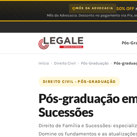
Ir
50% OFF
n
MÊS DA ADVOCACIA
para
Mês da Advocacia. Desconto no pagamento via Pix, em
o
conteúdo
Pós-Gr
Início
›
Direito Civil
›
Pós-Graduação
›
Pós-graduaç
DIREITO CIVIL · PÓS-GRADUAÇÃO
Pós-graduação em 
Sucessões
Direito de Família e Sucessões: especializ
Domine os fundamentos e as atualizações 