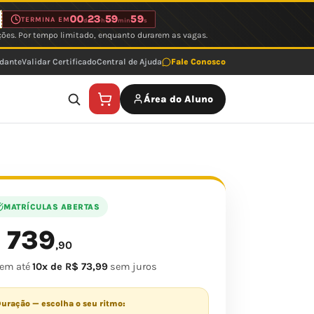
00
23
59
59
TERMINA EM
d
h
min
s
ções. Por tempo limitado, enquanto durarem as vagas.
udante
Validar Certificado
Central de Ajuda
Fale Conosco
Área do Aluno
MATRÍCULAS ABERTAS
739
$
,90
 em até
10x de R$ 73,99
sem juros
uração — escolha o seu ritmo: