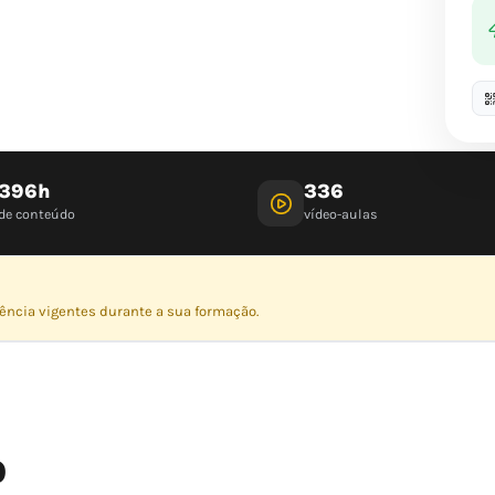
396h
336
de conteúdo
vídeo-aulas
dência vigentes durante a sua formação.
O