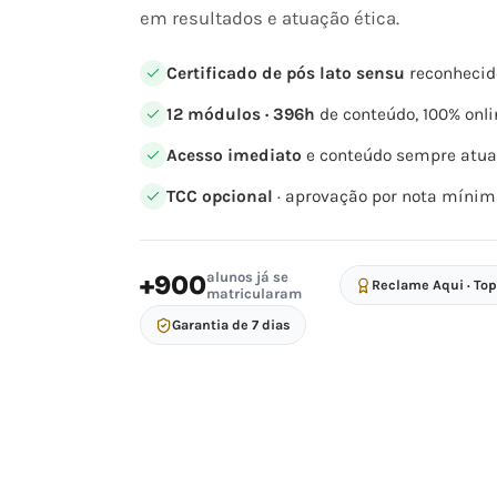
em resultados e atuação ética.
Certificado de pós lato sensu
reconhecid
12 módulos · 396h
de conteúdo, 100% onli
Acesso imediato
e conteúdo sempre atua
TCC opcional
· aprovação por nota mínim
alunos já se
+900
Reclame Aqui · To
matricularam
Garantia de 7 dias