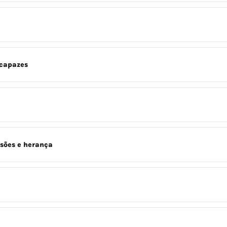
ncapazes
ssões e herança