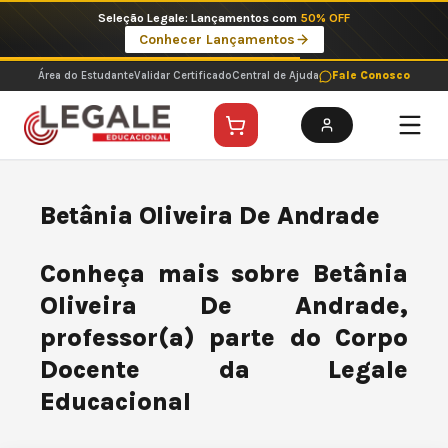
Ir
Seleção Legale: Lançamentos com
50% OFF
para
Conhecer Lançamentos
o
conteúdo
Área do Estudante
Validar Certificado
Central de Ajuda
Fale Conosco
Betânia Oliveira De Andrade
Conheça mais sobre Betânia
Oliveira De Andrade,
professor(a) parte do Corpo
Docente da Legale
Educacional