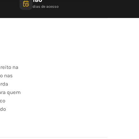
dias de acesso
reito na
o nas
orda
para quem
ico
 do