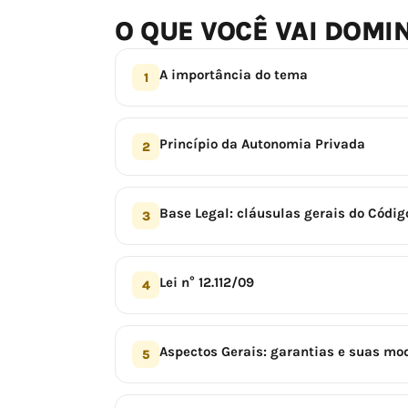
O QUE VOCÊ VAI DOMI
A importância do tema
1
Princípio da Autonomia Privada
2
Base Legal: cláusulas gerais do Código
3
Lei n° 12.112/09
4
Aspectos Gerais: garantias e suas mo
5