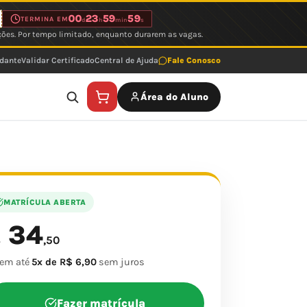
00
23
59
59
TERMINA EM
d
h
min
s
ções. Por tempo limitado, enquanto durarem as vagas.
udante
Validar Certificado
Central de Ajuda
Fale Conosco
Área do Aluno
MATRÍCULA ABERTA
34
$
,50
 em até
5x de R$ 6,90
sem juros
Fazer matrícula