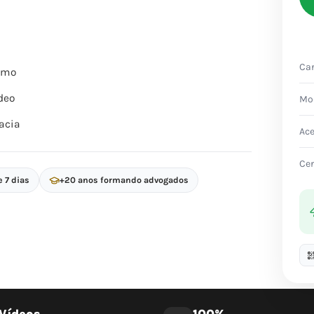
Car
itmo
deo
Mo
acia
Ac
Cer
e 7 dias
+20 anos formando advogados
Vídeos
100%