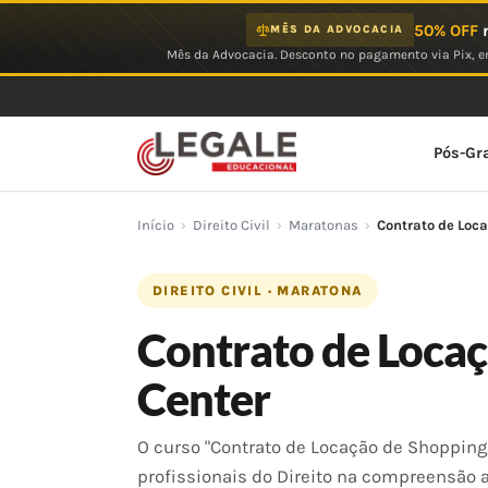
Ir
50% OFF
n
MÊS DA ADVOCACIA
para
Mês da Advocacia. Desconto no pagamento via Pix, em
o
conteúdo
Pós-Gr
Início
›
Direito Civil
›
Maratonas
›
Contrato de Loc
DIREITO CIVIL · MARATONA
Contrato de Loca
Center
O curso "Contrato de Locação de Shopping 
profissionais do Direito na compreensão