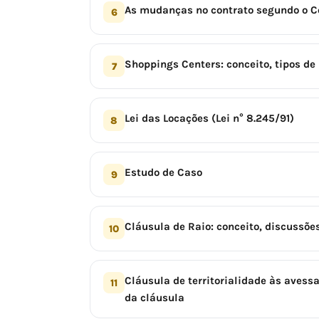
As mudanças no contrato segundo o Có
6
Shoppings Centers: conceito, tipos de
7
Lei das Locações (Lei n° 8.245/91)
8
Estudo de Caso
9
Cláusula de Raio: conceito, discussõe
10
Cláusula de territorialidade às avess
11
da cláusula