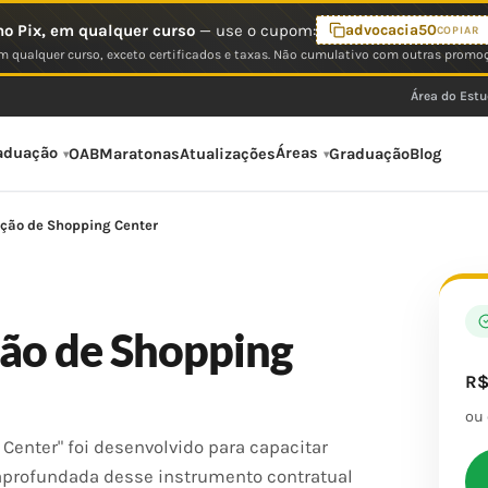
o Pix, em qualquer curso
— use o cupom:
advocacia50
COPIAR
 qualquer curso, exceto certificados e taxas. Não cumulativo com outras promo
Área do Est
aduação
Áreas
OAB
Maratonas
Atualizações
Graduação
Blog
ação de Shopping Center
ção de Shopping
R
ou
Center" foi desenvolvido para capacitar
 aprofundada desse instrumento contratual