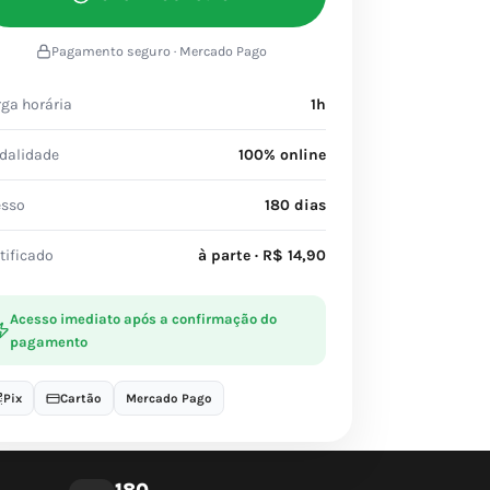
Pagamento seguro · Mercado Pago
ga horária
1h
dalidade
100% online
esso
180 dias
tificado
à parte · R$ 14,90
Acesso imediato após a confirmação do
pagamento
Pix
Cartão
Mercado Pago
180