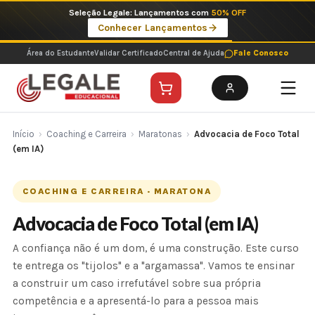
Ir
Seleção Legale: Lançamentos com
50% OFF
para
Conhecer Lançamentos
o
conteúdo
Área do Estudante
Validar Certificado
Central de Ajuda
Fale Conosco
Início
›
Coaching e Carreira
›
Maratonas
›
Advocacia de Foco Total
(em IA)
COACHING E CARREIRA · MARATONA
Advocacia de Foco Total (em IA)
A confiança não é um dom, é uma construção. Este curso
te entrega os "tijolos" e a "argamassa". Vamos te ensinar
a construir um caso irrefutável sobre sua própria
competência e a apresentá-lo para a pessoa mais