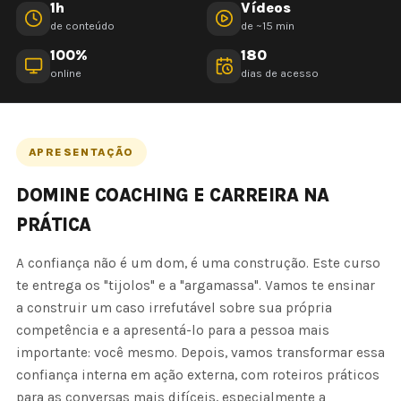
1h
Vídeos
de conteúdo
de ~15 min
100%
180
online
dias de acesso
APRESENTAÇÃO
DOMINE COACHING E CARREIRA NA
PRÁTICA
A confiança não é um dom, é uma construção. Este curso
te entrega os "tijolos" e a "argamassa". Vamos te ensinar
a construir um caso irrefutável sobre sua própria
competência e a apresentá-lo para a pessoa mais
importante: você mesmo. Depois, vamos transformar essa
confiança interna em ação externa, com roteiros práticos
para as conversas mais difíceis, especialmente a