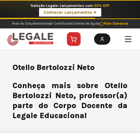
Ir
Seleção Legale: Lançamentos com
50% OFF
para
Conhecer Lançamentos
o
conteúdo
Área do Estudante
Validar Certificado
Central de Ajuda
Fale Conosco
Otello Bertolozzi Neto
Conheça mais sobre Otello
Bertolozzi Neto, professor(a)
parte do Corpo Docente da
Legale Educacional