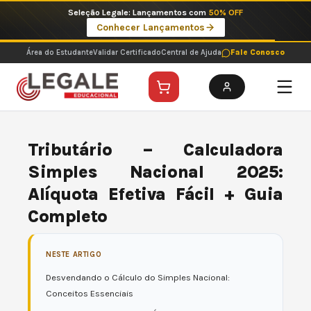
Ir
Imperdíveis no Pix: Pós Selecionadas a 199 reais no pix em parcela única
para
Ver ofertas
o
conteúdo
Área do Estudante
Validar Certificado
Central de Ajuda
Fale Conosco
Tributário – Calculadora
Simples Nacional 2025:
Alíquota Efetiva Fácil + Guia
Completo
NESTE ARTIGO
Desvendando o Cálculo do Simples Nacional:
Conceitos Essenciais