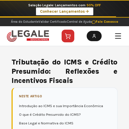
Ir
Imperdíveis no Pix: Pós Selecionadas a 199 reais no pix em parcela única
para
Ver ofertas
o
conteúdo
Área do Estudante
Validar Certificado
Central de Ajuda
Fale Conosco
Tributação do ICMS e Crédito
Presumido: Reflexões e
Incentivos Fiscais
NESTE ARTIGO
Introdução ao ICMS e sua Importância Econômica
O que é Crédito Presumido do ICMS?
Base Legal e Normativa do ICMS