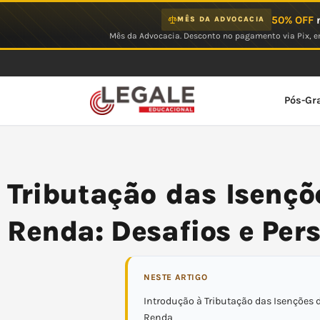
Ir
50% OFF
n
MÊS DA ADVOCACIA
para
Mês da Advocacia. Desconto no pagamento via Pix, em
o
conteúdo
Pós-Gr
Tributação das Isençõ
Renda: Desafios e Per
NESTE ARTIGO
Introdução à Tributação das Isenções 
Renda