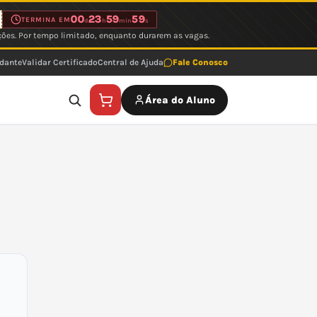
00
23
59
59
TERMINA EM
d
h
min
s
ções. Por tempo limitado, enquanto durarem as vagas.
udante
Validar Certificado
Central de Ajuda
Fale Conosco
Área do Aluno