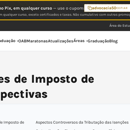
o Pix, em qualquer curso
— use o cupom:
advocacia50
COPIAR
 qualquer curso, exceto certificados e taxas. Não cumulativo com outras promo
Área do Est
aduação
Áreas
OAB
Maratonas
Atualizações
Graduação
Blog
es de Imposto de
spectivas
de Imposto de
Aspectos Controversos da Tributação das Isenções