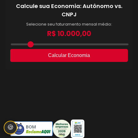
🍪
BOM