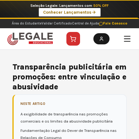
Ir
Imperdíveis no Pix: Pós Selecionadas a 199 reais no pix em parcela única
para
Ver ofertas
o
conteúdo
Área do Estudante
Validar Certificado
Central de Ajuda
Fale Conosco
Transparência publicitária em
promoções: entre vinculação e
abusividade
NESTE ARTIGO
A exigibilidade de transparência nas promoções
comerciais e os limites da abusividade publicitária
Fundamentação Legal do Dever de Transparência nas
Relações de Consumo