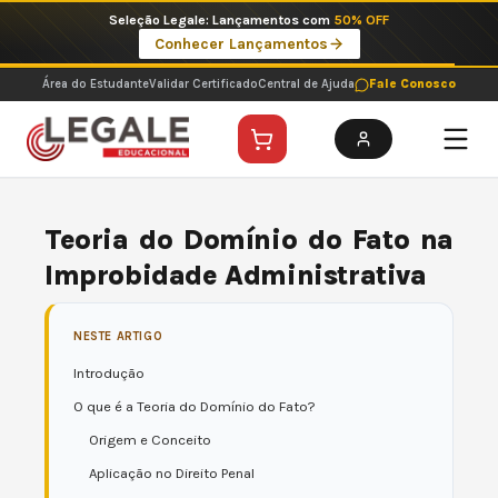
Ir
Imperdíveis no Pix: Pós Selecionadas a 199 reais no pix em parcela única
para
Ver ofertas
o
conteúdo
Área do Estudante
Validar Certificado
Central de Ajuda
Fale Conosco
Teoria do Domínio do Fato na
Improbidade Administrativa
NESTE ARTIGO
Introdução
O que é a Teoria do Domínio do Fato?
Origem e Conceito
Aplicação no Direito Penal