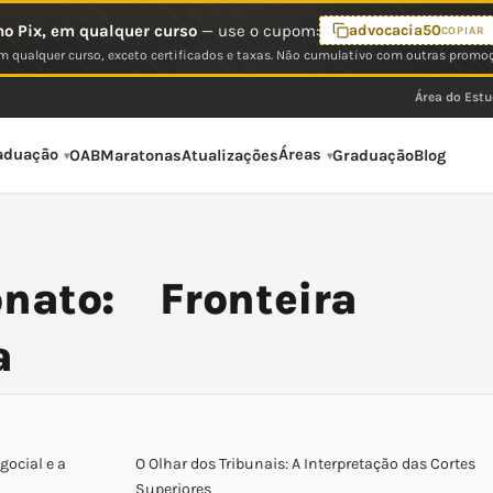
o Pix, em qualquer curso
— use o cupom:
advocacia50
COPIAR
 qualquer curso, exceto certificados e taxas. Não cumulativo com outras promo
Área do Est
aduação
Áreas
OAB
Maratonas
Atualizações
Graduação
Blog
nato: Fronteira
a
gocial e a
O Olhar dos Tribunais: A Interpretação das Cortes
Superiores