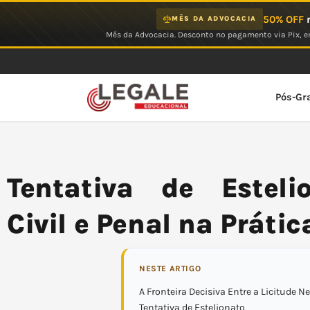
Ir
50% OFF
n
MÊS DA ADVOCACIA
para
Mês da Advocacia. Desconto no pagamento via Pix, em
o
conteúdo
Pós-Gr
Tentativa de Estelio
Civil e Penal na Prátic
NESTE ARTIGO
A Fronteira Decisiva Entre a Licitude Ne
Tentativa de Estelionato