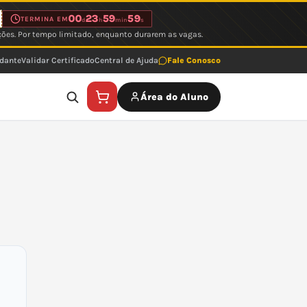
00
23
59
59
TERMINA EM
d
h
min
s
ções. Por tempo limitado, enquanto durarem as vagas.
udante
Validar Certificado
Central de Ajuda
Fale Conosco
Área do Aluno