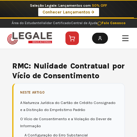
Ir
Imperdíveis no Pix: Pós Selecionadas a 199 reais no pix em parcela única
para
Ver ofertas
o
conteúdo
Área do Estudante
Validar Certificado
Central de Ajuda
Fale Conosco
RMC: Nulidade Contratual por
Vício de Consentimento
NESTE ARTIGO
A Natureza Jurídica do Cartão de Crédito Consignado
e a Distinção do Empréstimo Padrão
O Vício de Consentimento e a Violação do Dever de
Informação
A Configuração do Erro Substancial