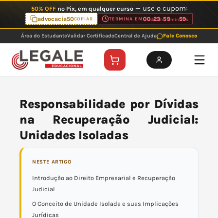
Ir
— use o cupom:
50% OFF
no Pix, em qualquer curso
para
advocacia50
00
23
59
59
COPIAR
TERMINA EM
d
h
min
s
o
Área do Estudante
Validar Certificado
Central de Ajuda
Fale Conosco
conteúdo
Responsabilidade por Dívidas
na Recuperação Judicial:
Unidades Isoladas
NESTE ARTIGO
Introdução ao Direito Empresarial e Recuperação
Judicial
O Conceito de Unidade Isolada e suas Implicações
Jurídicas