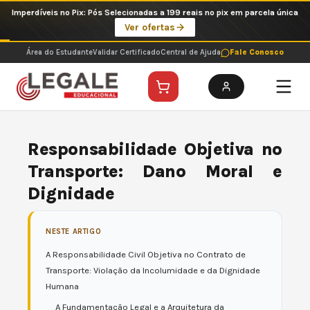
Ir
Imperdíveis no Pix: Pós Selecionadas a 199 reais no pix em parcela única
para
Ver ofertas
o
conteúdo
Área do Estudante
Validar Certificado
Central de Ajuda
Fale Conosco
Responsabilidade Objetiva no
Transporte: Dano Moral e
Dignidade
NESTE ARTIGO
A Responsabilidade Civil Objetiva no Contrato de
Transporte: Violação da Incolumidade e da Dignidade
Humana
A Fundamentação Legal e a Arquitetura da