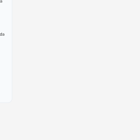
ra
 da