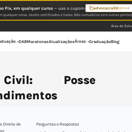
o Pix, em qualquer curso
— use o cupom:
advocacia50
COPIAR
 qualquer curso, exceto certificados e taxas. Não cumulativo com outras promo
Área do Est
aduação
Áreas
OAB
Maratonas
Atualizações
Graduação
Blog
 Civil: Posse
ndimentos
o Direito de
Perguntas e Respostas
os