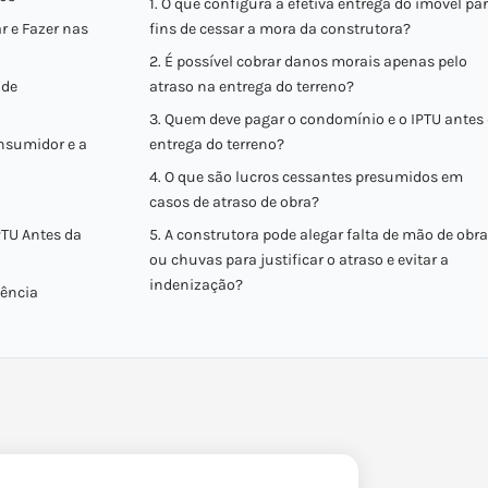
1. O que configura a efetiva entrega do imóvel pa
r e Fazer nas
fins de cessar a mora da construtora?
2. É possível cobrar danos morais apenas pelo
 de
atraso na entrega do terreno?
3. Quem deve pagar o condomínio e o IPTU antes
nsumidor e a
entrega do terreno?
4. O que são lucros cessantes presumidos em
casos de atraso de obra?
PTU Antes da
5. A construtora pode alegar falta de mão de obra
ou chuvas para justificar o atraso e evitar a
indenização?
gência