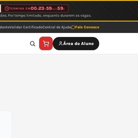
00
23
59
59
TERMINA EM
d
h
min
s
ções. Por tempo limitado, enquanto durarem as vagas.
udante
Validar Certificado
Central de Ajuda
Fale Conosco
Área do Aluno