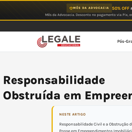
Ir
50% OFF
n
MÊS DA ADVOCACIA
para
Mês da Advocacia. Desconto no pagamento via Pix, em
o
conteúdo
Pós-Gr
Responsabilidade
Obstruída em Empree
NESTE ARTIGO
Responsabilidade Civil e a Obstrução d
Posse em Empreendimentos Imobiliári