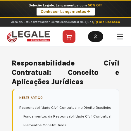
Ir
Imperdíveis no Pix: Pós Selecionadas a 199 reais no pix em parcela única
para
Ver ofertas
o
conteúdo
Área do Estudante
Validar Certificado
Central de Ajuda
Fale Conosco
Responsabilidade Civil
Contratual: Conceito e
Aplicações Jurídicas
NESTE ARTIGO
Responsabilidade Civil Contratual no Direito Brasileiro
Fundamentos da Responsabilidade Civil Contratual
Elementos Constitutivos