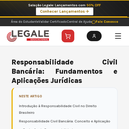
Ir
Imperdíveis no Pix: Pós Selecionadas a 199 reais no pix em parcela única
para
Ver ofertas
o
conteúdo
Área do Estudante
Validar Certificado
Central de Ajuda
Fale Conosco
Responsabilidade Civil
Bancária: Fundamentos e
Aplicações Jurídicas
NESTE ARTIGO
Introdução à Responsabilidade Civil no Direito
Brasileiro
Responsabilidade Civil Bancária: Conceito e Aplicação