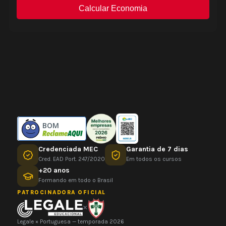
BOM
Credenciada MEC
Garantia de 7 dias
Cred. EAD Port. 247/2020
Em todos os cursos
+20 anos
Formando em todo o Brasil
PATROCINADORA OFICIAL
×
Legale × Portuguesa — temporada 2026