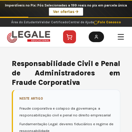
Ir
Imperdíveis no Pix: Pós Selecionadas a 199 reais no pix em parcela única
para
Ver ofertas
o
conteúdo
Área do Estudante
Validar Certificado
Central de Ajuda
Fale Conosco
Responsabilidade Civil e Penal
de Administradores em
Fraude Corporativa
NESTE ARTIGO
Fraude corporativa e colapso da governança: a
responsabilização civil e penal no direito empresarial
Fundamentação Legal: deveres fiduciários e regime de
responsabilidade