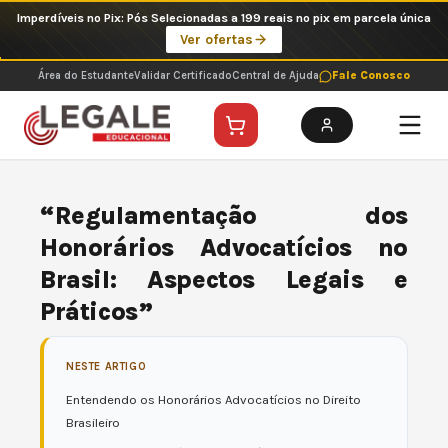
Ir
Imperdíveis no Pix: Pós Selecionadas a 199 reais no pix em parcela única
para
Ver ofertas
o
conteúdo
Área do Estudante
Validar Certificado
Central de Ajuda
Fale Conosco
“Regulamentação dos
Honorários Advocatícios no
Brasil: Aspectos Legais e
Práticos”
NESTE ARTIGO
Entendendo os Honorários Advocatícios no Direito
Brasileiro