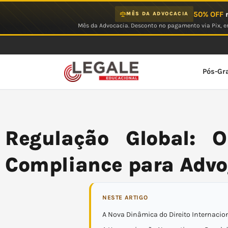
Ir
50% OFF
n
MÊS DA ADVOCACIA
para
Mês da Advocacia. Desconto no pagamento via Pix, em
o
conteúdo
Pós-Gr
Regulação Global: 
Compliance para Adv
NESTE ARTIGO
A Nova Dinâmica do Direito Internaci