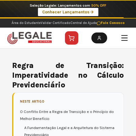
Ir
Imperdíveis no Pix: Pós Selecionadas a 199 reais no pix em parcela única
para
Ver ofertas
o
conteúdo
Área do Estudante
Validar Certificado
Central de Ajuda
Fale Conosco
Regra de Transição:
Imperatividade no Cálculo
Previdenciário
NESTE ARTIGO
O Conflito Entre a Regra de Transição e o Princípio do
Melhor Benefício
A Fundamentação Legal e a Arquitetura do Sistema
Previdenciário