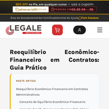
Ir
— use o cupom:
50% OFF
no Pix, em qualquer curso
para
advocacia50
00
23
59
59
COPIAR
TERMINA EM
d
h
min
s
o
Área do Estudante
Validar Certificado
Central de Ajuda
Fale Conosco
conteúdo
Reequilíbrio Econômico-
Financeiro em Contratos:
Guia Prático
NESTE ARTIGO
Reequilíbrio Econômico-Financeiro em Contratos
Administrativos
Conceito de Equilíbrio Econômico-Financeiro