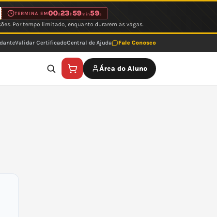
00
23
59
59
TERMINA EM
d
h
min
s
ções. Por tempo limitado, enquanto durarem as vagas.
udante
Validar Certificado
Central de Ajuda
Fale Conosco
Área do Aluno