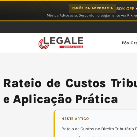
Ir
50% OFF
n
MÊS DA ADVOCACIA
para
Mês da Advocacia. Desconto no pagamento via Pix, em
o
conteúdo
Pós-Gr
Rateio de Custos Trib
e Aplicação Prática
NESTE ARTIGO
Rateio de Custos no Direito Tributário B