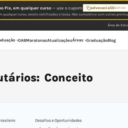
o Pix, em qualquer curso
— use o cupom:
advocacia50
COPIAR
 qualquer curso, exceto certificados e taxas. Não cumulativo com outras promo
Área do Est
aduação
Áreas
OAB
Maratonas
Atualizações
Graduação
Blog
utários: Conceito
rasileiro
Desafios e Oportunidades