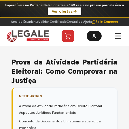
Ir
Imperdíveis no Pix: Pós Selecionadas a 199 reais no pix em parcela única
para
Ver ofertas
o
conteúdo
Área do Estudante
Validar Certificado
Central de Ajuda
Fale Conosco
Prova da Atividade Partidária
Eleitoral: Como Comprovar na
Justiça
NESTE ARTIGO
A Prova da Atividade Partidária em Direito Eleitoral:
Aspectos Jurídicos Fundamentais
Conceito de Documentos Unilaterais e sua Força
Probatória