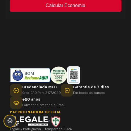
BOM
Credenciada MEC
Garantia de 7 dias
Cred. EAD Port. 247/2020
Em todos os cursos
+20 anos
Formando em todo o Brasil
PATROCINADORA OFICIAL
🍪
×
Legale × Portuguesa — temporada 2026