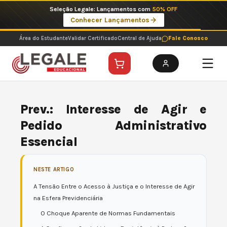
Ir
Imperdíveis no Pix: Pós Selecionadas a 199 reais no pix em parcela única
para
Ver ofertas
o
conteúdo
Área do Estudante
Validar Certificado
Central de Ajuda
Fale Conosco
Prev.: Interesse de Agir e
Pedido Administrativo
Essencial
NESTE ARTIGO
A Tensão Entre o Acesso à Justiça e o Interesse de Agir
na Esfera Previdenciária
O Choque Aparente de Normas Fundamentais