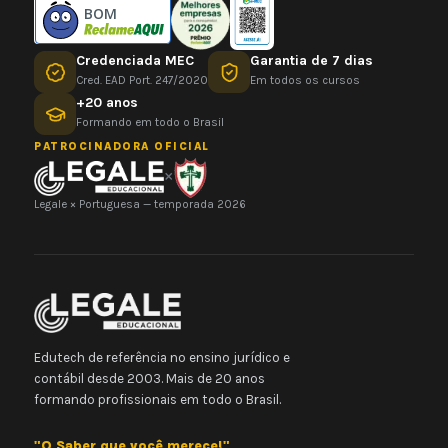
BOM
Credenciada MEC
Garantia de 7 dias
Cred. EAD Port. 247/2020
Em todos os cursos
+20 anos
Formando em todo o Brasil
PATROCINADORA OFICIAL
×
Legale × Portuguesa — temporada 2026
Edutech de referência no ensino jurídico e
contábil desde 2003. Mais de 20 anos
formando profissionais em todo o Brasil.
"O Saber que você merece!"