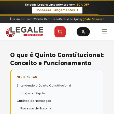
Ir
Imperdíveis no Pix: Pós Selecionadas a 199 reais no pix em parcela única
para
Ver ofertas
o
conteúdo
Área do Estudante
Validar Certificado
Central de Ajuda
Fale Conosco
O que é Quinto Constitucional:
Conceito e Funcionamento
NESTE ARTIGO
Entendendo o Quinto Constitucional
Origem e Objetivo
Critérios de Nomeação
Processo de Escolha