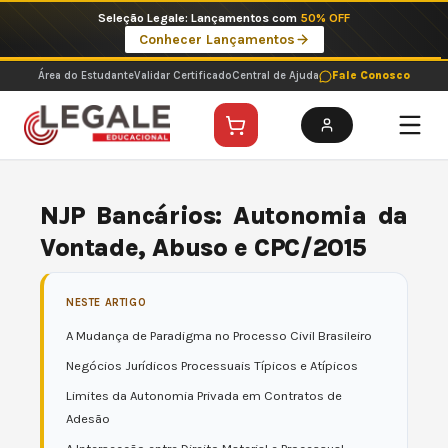
Ir
Imperdíveis no Pix: Pós Selecionadas a 199 reais no pix em parcela única
para
Ver ofertas
o
conteúdo
Área do Estudante
Validar Certificado
Central de Ajuda
Fale Conosco
NJP Bancários: Autonomia da
Vontade, Abuso e CPC/2015
NESTE ARTIGO
A Mudança de Paradigma no Processo Civil Brasileiro
Negócios Jurídicos Processuais Típicos e Atípicos
Limites da Autonomia Privada em Contratos de
Adesão