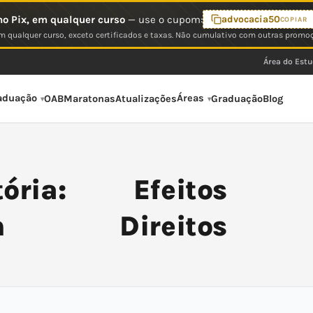
o Pix, em qualquer curso
— use o cupom:
advocacia50
COPIAR
 qualquer curso, exceto certificados e taxas. Não cumulativo com outras promo
Área do Est
aduação
Áreas
OAB
Maratonas
Atualizações
Graduação
Blog
ória: Efeitos
m Direitos