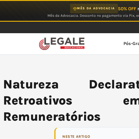
Ir
50% OFF
n
MÊS DA ADVOCACIA
para
Mês da Advocacia. Desconto no pagamento via Pix, em
o
conteúdo
Pós-Gr
Natureza Declarat
Retroativos e
Remuneratórios
NESTE ARTIGO