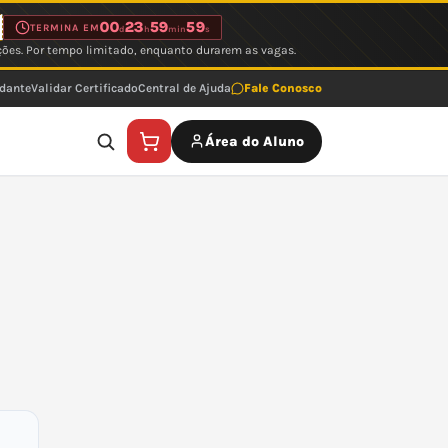
00
23
59
59
TERMINA EM
d
h
min
s
ções. Por tempo limitado, enquanto durarem as vagas.
udante
Validar Certificado
Central de Ajuda
Fale Conosco
Área do Aluno