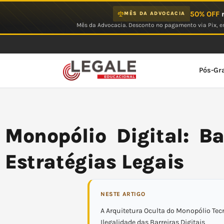
Ir
50% OFF
n
MÊS DA ADVOCACIA
para
Mês da Advocacia. Desconto no pagamento via Pix, em
o
conteúdo
Pós-Gr
Monopólio Digital: Ba
Estratégias Legais
NESTE ARTIGO
A Arquitetura Oculta do Monopólio Tec
Ilegalidade das Barreiras Digitais