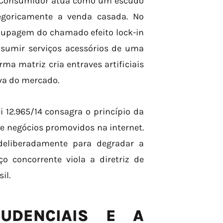
o Consumidor atua como um escudo
ategoricamente a venda casada. No
roupagem do chamado efeito lock-in
nsumir serviços acessórios de uma
 matriz cria entraves artificiais
va do mercado.
ei 12.965/14 consagra o princípio da
e negócios promovidos na internet.
deliberadamente para degradar a
o concorrente viola a diretriz de
il.
RUDENCIAIS E A