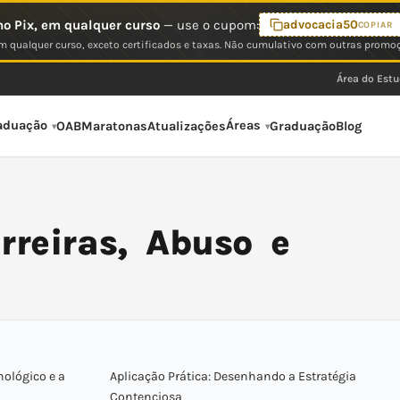
o Pix, em qualquer curso
— use o cupom:
advocacia50
COPIAR
 qualquer curso, exceto certificados e taxas. Não cumulativo com outras promo
Área do Est
aduação
Áreas
OAB
Maratonas
Atualizações
Graduação
Blog
rreiras, Abuso e
nológico e a
Aplicação Prática: Desenhando a Estratégia
Contenciosa