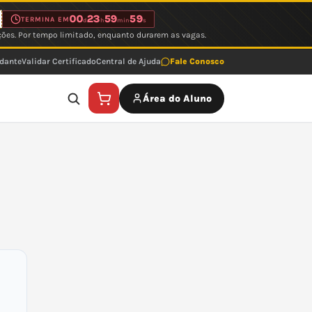
00
23
59
59
TERMINA EM
d
h
min
s
ções. Por tempo limitado, enquanto durarem as vagas.
udante
Validar Certificado
Central de Ajuda
Fale Conosco
Área do Aluno