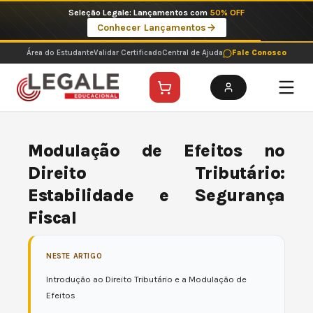
Ir
Seleção Legale: Lançamentos com
50% OFF
para
Conhecer Lançamentos
o
conteúdo
Área do Estudante
Validar Certificado
Central de Ajuda
Fale Conosco
Modulação de Efeitos no
Direito Tributário:
Estabilidade e Segurança
Fiscal
NESTE ARTIGO
Introdução ao Direito Tributário e a Modulação de
Efeitos