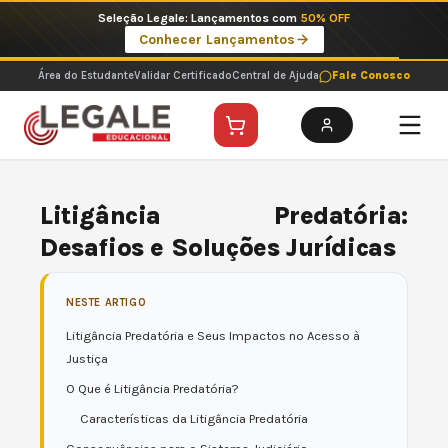
Ir
Imperdíveis no Pix: Pós Selecionadas a 199 reais no pix em parcela única
para
Ver ofertas
o
conteúdo
Área do Estudante
Validar Certificado
Central de Ajuda
Fale Conosco
Litigância Predatória:
Desafios e Soluções Jurídicas
NESTE ARTIGO
Litigância Predatória e Seus Impactos no Acesso à
Justiça
O Que é Litigância Predatória?
Características da Litigância Predatória