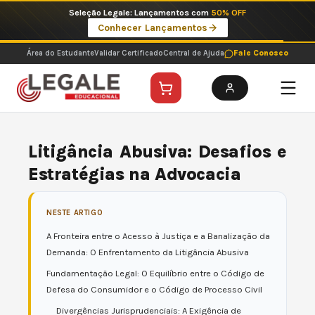
Ir
Imperdíveis no Pix: Pós Selecionadas a 199 reais no pix em parcela única
para
Ver ofertas
o
conteúdo
Área do Estudante
Validar Certificado
Central de Ajuda
Fale Conosco
Litigância Abusiva: Desafios e
Estratégias na Advocacia
NESTE ARTIGO
A Fronteira entre o Acesso à Justiça e a Banalização da
Demanda: O Enfrentamento da Litigância Abusiva
Fundamentação Legal: O Equilíbrio entre o Código de
Defesa do Consumidor e o Código de Processo Civil
Divergências Jurisprudenciais: A Exigência de