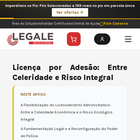
Ir
Imperdíveis no Pix: Pós Selecionadas a 199 reais no pix em parcela única
para
Ver ofertas
o
conteúdo
Área do Estudante
Validar Certificado
Central de Ajuda
Fale Conosco
Licença por Adesão: Entre
Celeridade e Risco Integral
NESTE ARTIGO
A Flexibilização do Licenciamento Administrativo:
Entre a Celeridade Econômica e o Risco Ecológico
Integral
A Fundamentação Legal e a Reconfiguração do Poder
de Polícia