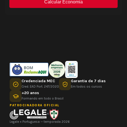
BOM
Credenciada MEC
Garantia de 7 dias
Cred. EAD Port. 247/2020
Em todos os cursos
+20 anos
Formando em todo o Brasil
PATROCINADORA OFICIAL
×
Legale × Portuguesa — temporada 2026