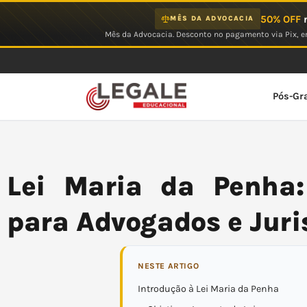
Ir
50% OFF
n
MÊS DA ADVOCACIA
para
Mês da Advocacia. Desconto no pagamento via Pix, em
o
conteúdo
Pós-Gr
Lei Maria da Penha
para Advogados e Juri
NESTE ARTIGO
Introdução à Lei Maria da Penha