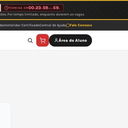
00
23
59
59
TERMINA EM
d
h
min
s
ções. Por tempo limitado, enquanto durarem as vagas.
udante
Validar Certificado
Central de Ajuda
Fale Conosco
Área do Aluno