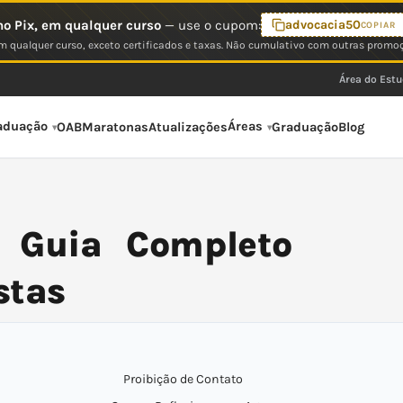
o Pix, em qualquer curso
— use o cupom:
advocacia50
COPIAR
 qualquer curso, exceto certificados e taxas. Não cumulativo com outras promo
Área do Est
aduação
Áreas
OAB
Maratonas
Atualizações
Graduação
Blog
: Guia Completo
stas
Proibição de Contato