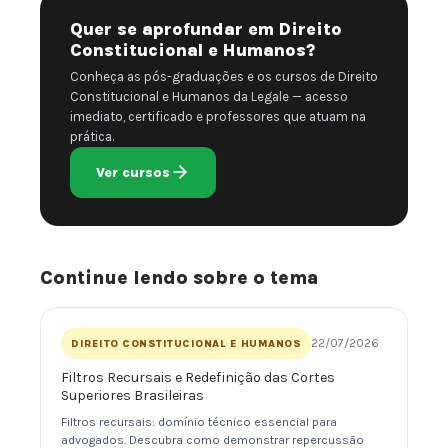
Quer se aprofundar em Direito
Constitucional e Humanos?
Conheça as pós-graduações e os cursos de Direito
Constitucional e Humanos da Legale — acesso
imediato, certificado e professores que atuam na
prática.
Ver cursos
Continue lendo sobre o tema
22/07/2026
DIREITO CONSTITUCIONAL E HUMANOS
Filtros Recursais e Redefinição das Cortes
Superiores Brasileiras
Filtros recursais: domínio técnico essencial para
advogados. Descubra como demonstrar repercussão