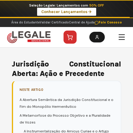
Ir
Imperdíveis no Pix: Pós Selecionadas a 199 reais no pix em parcela única
para
Ver ofertas
o
conteúdo
Área do Estudante
Validar Certificado
Central de Ajuda
Fale Conosco
Jurisdição Constitucional
Aberta: Ação e Precedente
NESTE ARTIGO
A Abertura Semântica da Jurisdição Constitucional e o
Fim do Monopólio Hermenêutico
A Metamorfose do Processo Objetivo e a Pluralidade
de Vozes
A Instrumentalização do Amicus Curiae e o Artigo