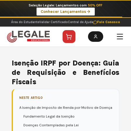
Ir
Imperdíveis no Pix: Pós Selecionadas a 199 reais no pix em parcela única
para
Ver ofertas
o
conteúdo
Área do Estudante
Validar Certificado
Central de Ajuda
Fale Conosco
Isenção IRPF por Doença: Guia
de Requisição e Benefícios
Fiscais
NESTE ARTIGO
A Isenção de Imposto de Renda por Motivo de Doença
Fundamento Legal da Isenção
Doenças Contempladas pela Lei