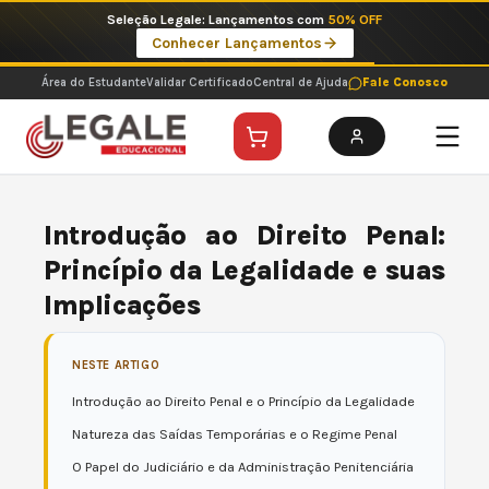
Ir
Seleção Legale: Lançamentos com
50% OFF
para
Conhecer Lançamentos
o
conteúdo
Área do Estudante
Validar Certificado
Central de Ajuda
Fale Conosco
Introdução ao Direito Penal:
Princípio da Legalidade e suas
Implicações
NESTE ARTIGO
Introdução ao Direito Penal e o Princípio da Legalidade
Natureza das Saídas Temporárias e o Regime Penal
O Papel do Judiciário e da Administração Penitenciária