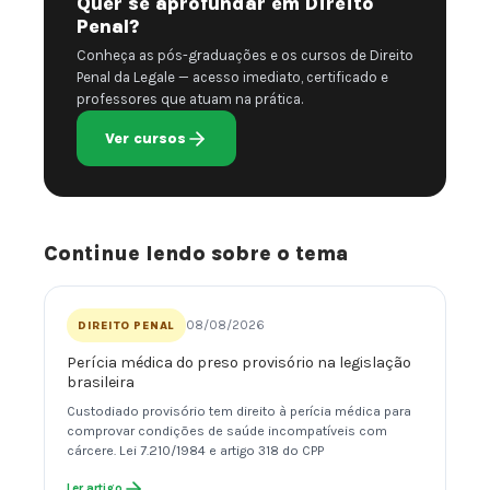
Quer se aprofundar em Direito
Penal?
Conheça as pós-graduações e os cursos de Direito
Penal da Legale — acesso imediato, certificado e
professores que atuam na prática.
Ver cursos
Continue lendo sobre o tema
08/08/2026
DIREITO PENAL
Perícia médica do preso provisório na legislação
brasileira
Custodiado provisório tem direito à perícia médica para
comprovar condições de saúde incompatíveis com
cárcere. Lei 7.210/1984 e artigo 318 do CPP
Ler artigo