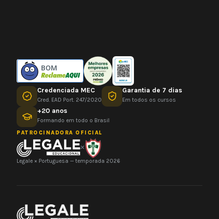
BOM
Credenciada MEC
Garantia de 7 dias
Cred. EAD Port. 247/2020
Em todos os cursos
+20 anos
Formando em todo o Brasil
PATROCINADORA OFICIAL
×
Legale × Portuguesa — temporada 2026