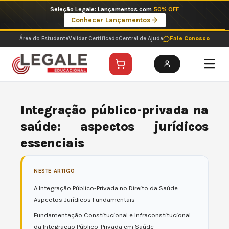
Ir
Imperdíveis no Pix: Pós Selecionadas a 199 reais no pix em parcela única
para
Ver ofertas
o
conteúdo
Área do Estudante
Validar Certificado
Central de Ajuda
Fale Conosco
Integração público-privada na
saúde: aspectos jurídicos
essenciais
NESTE ARTIGO
A Integração Público-Privada no Direito da Saúde:
Aspectos Jurídicos Fundamentais
Fundamentação Constitucional e Infraconstitucional
da Integração Público-Privada em Saúde