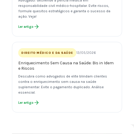
Advogado: desvende a perícia médica em
responsabilidade civil médico-hospitalar. Evite riscos,
formule quesitos estratégicos e garanta o sucesso da
ação. Veja!
Ler artigo
13/05/2026
DIREITO MÉDICO E DA SAÚDE
Enriquecimento Sem Causa na Saúde: Bis in Idem
e Riscos
Descubra como advogados de elite blindam clientes
contra o enriquecimento sem causa na saúde
suplementar. Evite o pagamento duplicado. Análise
essencial.
Ler artigo