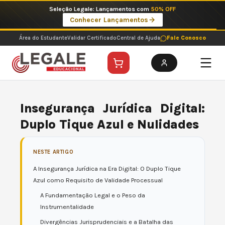
Ir
Imperdíveis no Pix: Pós Selecionadas a 199 reais no pix em parcela única
para
Ver ofertas
o
conteúdo
Área do Estudante
Validar Certificado
Central de Ajuda
Fale Conosco
Insegurança Jurídica Digital:
Duplo Tique Azul e Nulidades
NESTE ARTIGO
A Insegurança Jurídica na Era Digital: O Duplo Tique
Azul como Requisito de Validade Processual
A Fundamentação Legal e o Peso da
Instrumentalidade
Divergências Jurisprudenciais e a Batalha das