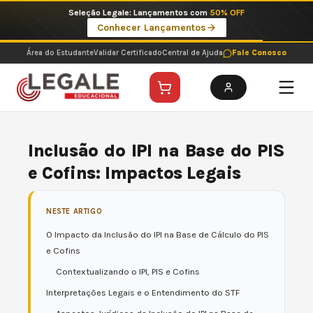
Ir
Seleção Legale: Lançamentos com
50% OFF
para
Conhecer Lançamentos
o
conteúdo
Área do Estudante
Validar Certificado
Central de Ajuda
Fale Conosco
Inclusão do IPI na Base do PIS
e Cofins: Impactos Legais
NESTE ARTIGO
O Impacto da Inclusão do IPI na Base de Cálculo do PIS
e Cofins
Contextualizando o IPI, PIS e Cofins
Interpretações Legais e o Entendimento do STF