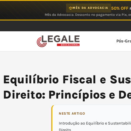
Ir
50% OFF
n
MÊS DA ADVOCACIA
para
Mês da Advocacia. Desconto no pagamento via Pix, em
o
conteúdo
Pós-Gr
Equilíbrio Fiscal e Su
Direito: Princípios e D
NESTE ARTIGO
Introdução ao Equilíbrio e Sustentabil
Direito