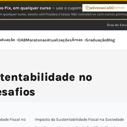
o Pix, em qualquer curso
— use o cupom:
advocacia50
COPIAR
 qualquer curso, exceto certificados e taxas. Não cumulativo com outras promo
Área do Est
aduação
Áreas
OAB
Maratonas
Atualizações
Graduação
Blog
stentabilidade no
esafios
idade Fiscal no
Impacto da Sustentabilidade Fiscal na Sociedade