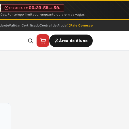
00
23
59
59
TERMINA EM
d
h
min
s
ções. Por tempo limitado, enquanto durarem as vagas.
udante
Validar Certificado
Central de Ajuda
Fale Conosco
Área do Aluno