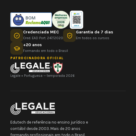
BOM
Credenciada MEC
Garantia de 7 dias
Cred. EAD Port. 247/2020
Em todos os cursos
+20 anos
Formando em todo o Brasil
PATROCINADORA OFICIAL
×
Legale × Portuguesa — temporada 2026
Edutech de referência no ensino jurídico e
contábil desde 2003. Mais de 20 anos
formando profissionais em todo o Brasil.