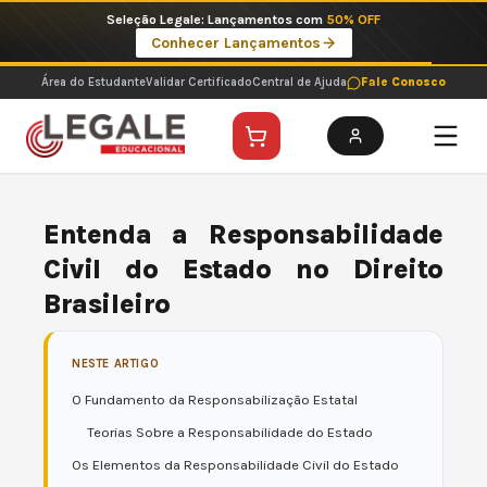
Ir
Imperdíveis no Pix: Pós Selecionadas a 199 reais no pix em parcela única
para
Ver ofertas
o
conteúdo
Área do Estudante
Validar Certificado
Central de Ajuda
Fale Conosco
Entenda a Responsabilidade
Civil do Estado no Direito
Brasileiro
NESTE ARTIGO
O Fundamento da Responsabilização Estatal
Teorias Sobre a Responsabilidade do Estado
Os Elementos da Responsabilidade Civil do Estado