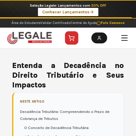
Ir
Imperdíveis no Pix: Pós Selecionadas a 199 reais no pix em parcela única
para
Ver ofertas
o
conteúdo
Área do Estudante
Validar Certificado
Central de Ajuda
Fale Conosco
Entenda a Decadência no
Direito Tributário e Seus
Impactos
NESTE ARTIGO
Decadência Tributária: Compreendendo o Prazo de
Cobrança de Tributos
O Conceito de Decadência Tributária